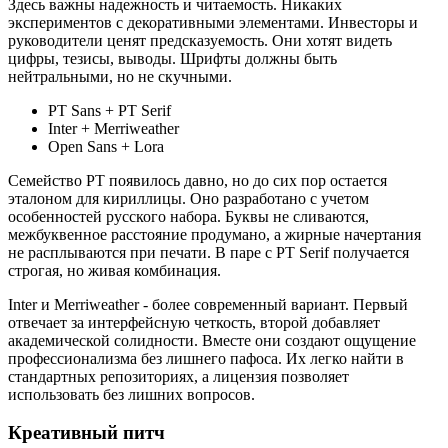
Здесь важны надежность и читаемость. Никаких
экспериментов с декоративными элементами. Инвесторы и
руководители ценят предсказуемость. Они хотят видеть
цифры, тезисы, выводы. Шрифты должны быть
нейтральными, но не скучными.
PT Sans + PT Serif
Inter + Merriweather
Open Sans + Lora
Семейство PT появилось давно, но до сих пор остается
эталоном для кириллицы. Оно разработано с учетом
особенностей русского набора. Буквы не сливаются,
межбуквенное расстояние продумано, а жирные начертания
не расплываются при печати. В паре с PT Serif получается
строгая, но живая комбинация.
Inter и Merriweather - более современный вариант. Первый
отвечает за интерфейсную четкость, второй добавляет
академической солидности. Вместе они создают ощущение
профессионализма без лишнего пафоса. Их легко найти в
стандартных репозиториях, а лицензия позволяет
использовать без лишних вопросов.
Креативный питч