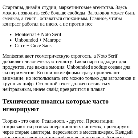
Стартапы, дизайн-студии, маркетинговые агентства. Здесь
можно позволить себе больше свободы. Заголовок может быть
смелым, а текст - оставаться спокойным. Главное, чтобы
контраст работал на идею, а не против нее.
Montserrat + Noto Serif
Unbounded + Manrope
Circe + Circe Sans
Montserrat дает геометрическую строгость, а Noto Serif
добавляет человеческую теплоту. Такая пара подходит для
продуктов, где важна эмоция. Unbounded вообще создан для
экспериментов. Его широкие формы сразу привлекают
внимание, но использовать его можно только для заголовков и
крупных цифр. Основной текст должен оставаться
нейтральным, иначе слайд превратится в плакат.
Технические нюансы которые часто
игнорируют
Теория - это одно. Реальность - другое. Презентации
открывают на разных операционных системах, проецируют
через старые адаптеры, пересылают в мессенджерах. Каждый
этап может сломать типографику, если не учесть базовые