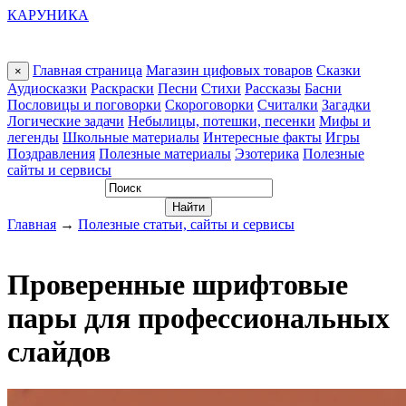
КАРУНИКА
Главная страница
Магазин цифовых товаров
Сказки
×
Аудиосказки
Раскраски
Песни
Стихи
Рассказы
Басни
Пословицы и поговорки
Скороговорки
Считалки
Загадки
Логические задачи
Небылицы, потешки, песенки
Мифы и
легенды
Школьные материалы
Интересные факты
Игры
Поздравления
Полезные материалы
Эзотерика
Полезные
сайты и сервисы
Главная
→
Полезные статьи, сайты и сервисы
Проверенные шрифтовые
пары для профессиональных
слайдов