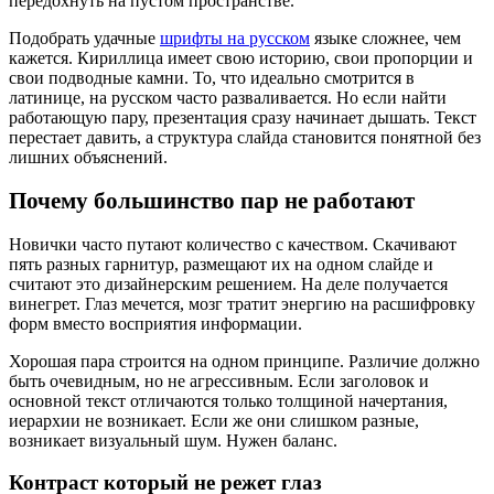
передохнуть на пустом пространстве.
Подобрать удачные
шрифты на русском
языке сложнее, чем
кажется. Кириллица имеет свою историю, свои пропорции и
свои подводные камни. То, что идеально смотрится в
латинице, на русском часто разваливается. Но если найти
работающую пару, презентация сразу начинает дышать. Текст
перестает давить, а структура слайда становится понятной без
лишних объяснений.
Почему большинство пар не работают
Новички часто путают количество с качеством. Скачивают
пять разных гарнитур, размещают их на одном слайде и
считают это дизайнерским решением. На деле получается
винегрет. Глаз мечется, мозг тратит энергию на расшифровку
форм вместо восприятия информации.
Хорошая пара строится на одном принципе. Различие должно
быть очевидным, но не агрессивным. Если заголовок и
основной текст отличаются только толщиной начертания,
иерархии не возникает. Если же они слишком разные,
возникает визуальный шум. Нужен баланс.
Контраст который не режет глаз