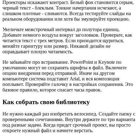
Проекторы искажают контраст. Белый фон становится серым,
черный текст - блеклым. Тонкие начертания исчезают, а
слишком плотные - сливаются. Всегда тестируйте слайды на
реальном оборудовании или хотя бы эмулируйте проекцию.
Увеличьте межстрочный интервал до полутора единиц.
Добавьте немного воздуха вокруг заголовков. Проверьте, как
читается текст с трех метров. Если приходится щуриться,
меняйте гарнитуру или размер. Никакой дизайн не
оправдывает плохую читаемость.
Не забывайте про встраивание. PowerPoint и Keynote по
умолчанию могут не сохранять шрифты в файл. Включите
опцию внедрения перед отправкой. Иначе на другом
компьютере система подставит Arial, и вся композиция
поплывет. Проверяйте галочку в настройках сохранения. Это
базовое правило, которое спасает часы правок.
Как собрать свою библиотеку
Не нужно каждый раз изобретать велосипед. Создайте папку с
проверенными сочетаниями. Внутри держите по три варианта
под разные задачи. Когда придет срочный проект, вы просто
откроете нужный файл и начнете верстать.