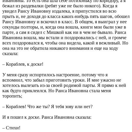
Ивановны. То есть она шла себе потихоньку по коридору, а я
бежал из раздевалки (ребят уже не было никого). Когда я
увидел Раису Ивановну издалека, я припустился во всю
прыть и, не доходя до класса каких-нибудь пять шагов, обошел
Раису Ивановну и вскочил в класс. В общем, я выиграл у нее
секунды полторы, и, когда она вошла, книги мои были уже в
парте, а сам я сидел с Мишкой как ни в чем не бывало. Раиса
Ивановна вошла, мы встали и поздоровались с ней, и громче
всех поздоровался я, чтобы она видела, какой я вежливый. Но
она на это не обратила никакого внимания и еще на ходу
сказала:
– Кораблев, к доске!
У меня сразу испортилось настроение, потому что я
вспомнил, что забыл приготовить уроки. И мне ужасно не
хотелось вылезать из-за своей родимой парты. Я прямо к ней
как будто приклеился. Но Раиса Ивановна стала меня
торопить;
– Кораблев! Что же ты? Я тебя зову или нет?
И я пошел к доске. Раиса Ивановна сказала:
– Стихи!