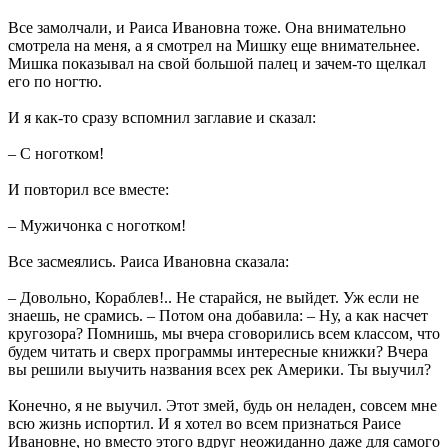
Все замолчали, и Раиса Ивановна тоже. Она внимательно
смотрела на меня, а я смотрел на Мишку еще внимательнее.
Мишка показывал на свой большой палец и зачем-то щелкал
его по ногтю.
И я как-то сразу вспомнил заглавие и сказал:
– С ноготком!
И повторил все вместе:
– Мужичонка с ноготком!
Все засмеялись. Раиса Ивановна сказала:
– Довольно, Кораблев!.. Не старайся, не выйдет. Уж если не
знаешь, не срамись. – Потом она добавила: – Ну, а как насчет
кругозора? Помнишь, мы вчера сговорились всем классом, что
будем читать и сверх программы интересные книжки? Вчера
вы решили выучить названия всех рек Америки. Ты выучил?
Конечно, я не выучил. Этот змей, будь он неладен, совсем мне
всю жизнь испортил. И я хотел во всем признаться Раисе
Ивановне, но вместо этого вдруг неожиданно даже для самого