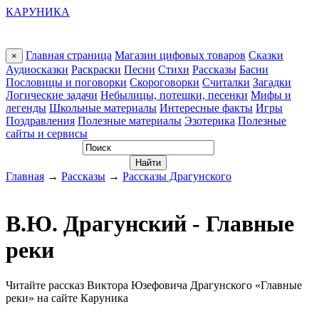
КАРУНИКА
Главная страница
Магазин цифовых товаров
Сказки
×
Аудиосказки
Раскраски
Песни
Стихи
Рассказы
Басни
Пословицы и поговорки
Скороговорки
Считалки
Загадки
Логические задачи
Небылицы, потешки, песенки
Мифы и
легенды
Школьные материалы
Интересные факты
Игры
Поздравления
Полезные материалы
Эзотерика
Полезные
сайты и сервисы
Главная
→
Рассказы
→
Рассказы Драгунского
В.Ю. Драгунский - Главные
реки
Читайте рассказ Виктора Юзефовича Драгунского «Главные
реки» на сайте Каруника