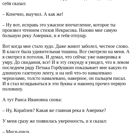
себя сказал:
– Конечно, выучил. А как же!
– Ну вот, исправь это ужасное впечатление, которое ты
произвел чтением стихов Некрасова. Назови мне самую
большую реку Америки, и я тебя отпущу.
Вот когда мне стало худо. Даже живот заболел, честное слово.
В классе была удивительная тишина. Все смотрели на меня. А
я смотрел в потолок. И думал, что сейчас уже наверняка я
умру. До свидания, все! И в эту секунду я увидел, что в левом
последнем ряду Петька Горбушкин показывает мне какую-то
длинную газетную ленту, и на ней что-то намалевано
чернилами, толсто намалевано, наверное, он пальцем писал.
И я стал вглядываться в эти буквы и наконец прочел первую
половину.
А тут Раиса Ивановна снова:
– Ну, Кораблев? Какая же главная река в Америке?
У меня сразу же появилась уверенность, и я сказал:
– Миси-писи.