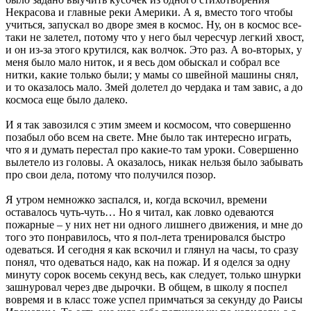
Некрасова и главные реки Америки. А я, вместо того чтобы
учиться, запускал во дворе змея в космос. Ну, он в космос все-
таки не залетел, потому что у него был чересчур легкий хвост,
и он из-за этого крутился, как волчок. Это раз. А во-вторых, у
меня было мало ниток, и я весь дом обыскал и собрал все
нитки, какие только были; у мамы со швейной машины снял,
и то оказалось мало. Змей долетел до чердака и там завис, а до
космоса еще было далеко.
И я так завозился с этим змеем и космосом, что совершенно
позабыл обо всем на свете. Мне было так интересно играть,
что я и думать перестал про какие-то там уроки. Совершенно
вылетело из головы. А оказалось, никак нельзя было забывать
про свои дела, потому что получился позор.
Я утром немножко заспался, и, когда вскочил, времени
оставалось чуть-чуть… Но я читал, как ловко одеваются
пожарные – у них нет ни одного лишнего движения, и мне до
того это понравилось, что я пол-лета тренировался быстро
одеваться. И сегодня я как вскочил и глянул на часы, то сразу
понял, что одеваться надо, как на пожар. И я оделся за одну
минуту сорок восемь секунд весь, как следует, только шнурки
зашнуровал через две дырочки. В общем, в школу я поспел
вовремя и в класс тоже успел примчаться за секунду до Раисы