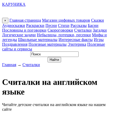
КАРУНИКА
Главная страница
Магазин цифовых товаров
Сказки
×
Аудиосказки
Раскраски
Песни
Стихи
Рассказы
Басни
Пословицы и поговорки
Скороговорки
Считалки
Загадки
Логические задачи
Небылицы, потешки, песенки
Мифы и
легенды
Школьные материалы
Интересные факты
Игры
Поздравления
Полезные материалы
Эзотерика
Полезные
сайты и сервисы
Главная
→
Считалки
Считалки на английском
языке
Читайте детские считалки на английском языке на нашем
сайте