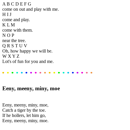
A B C D E F G
come on out and play with me.
H I J
come and play.
K L M
come with them.
N O P
near the tree.
Q R S T U V
Oh, how happy we will be.
W X Y Z
Lot's of fun for you and me.
Eeny, meeny, miny, moe
Eeny, meeny, miny, moe,
Catch a tiger by the toe.
If he hollers, let him go,
Eeny, meeny, miny, moe.