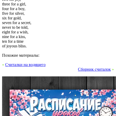
three for a girl,
four for a boy,
five for silver,
six for gold,
seven for a secret,
never to be told,
eight for a wish,
nine for a kiss,
ten for a time
of joyous bliss.
Похожие материалы:
«
Считалки на водящего
Сборник считалок
»