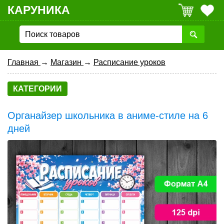
КАРУНИКА
Главная
→
Магазин
→
Расписание уроков
КАТЕГОРИИ
Органайзер школьника в аниме-стиле на 6
дней