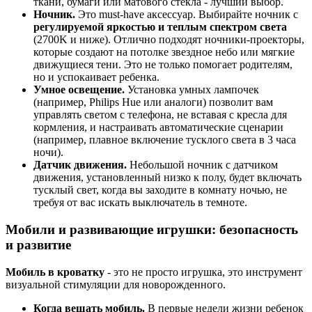
ткани, бумаги или матового стекла - лучший выбор.
Ночник.
Это must-have аксессуар. Выбирайте ночник с
регулируемой яркостью и теплым спектром света
(2700K и ниже). Отлично подходят ночники-проекторы,
которые создают на потолке звездное небо или мягкие
движущиеся тени. Это не только помогает родителям,
но и успокаивает ребенка.
Умное освещение.
Установка умных лампочек
(например, Philips Hue или аналоги) позволит вам
управлять светом с телефона, не вставая с кресла для
кормления, и настраивать автоматические сценарии
(например, плавное включение тусклого света в 3 часа
ночи).
Датчик движения.
Небольшой ночник с датчиком
движения, установленный низко к полу, будет включать
тусклый свет, когда вы заходите в комнату ночью, не
требуя от вас искать выключатель в темноте.
Мобили и развивающие игрушки: безопасность
и развитие
Мобиль в кроватку
- это не просто игрушка, это инструмент
визуальной стимуляции для новорожденного.
Когда вешать мобиль.
В первые недели жизни ребенок