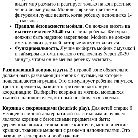
видит мир размыто и реагирует только на контрастные
черно-белые узоры. Мобиль с яркими цветными
фигурками лучше вешать, когда ребенку исполнится 1-
1,5 месяца.
Правила безопасности мобиля.
Он должен висеть
на
высоте не менее 30-40 см
от лица ребенка. Фигурки
должны быть надежно закреплены. Мобиль не должен
иметь мелких деталей, которые могут отвалиться.
Функциональность.
Лучше выбирать мобиль с музыкой
и таймером автоматического отключения (через 20-30
минут), чтобы он не мешал ребенку засыпать.
Развивающий коврик и дуги.
В игровой зоне обязательно
должен быть развивающий коврик с дугами, на которые
подвешиваются игрушки. Это стимулирует ребенка тянуться,
трогать предметы, развивать зрительно-моторную
координацию. Выбирайте коврики из мягких, моющихся
тканей с наполнителем, который не сбивается в комки.
Корзина с сокровищами (heuristic play).
Для детей старше 6
месяцев отличной альтернативой пластиковым игрушкам
является корзина с безопасными предметами быта:
деревянные ложки, силиконовые кисточки, металлические
крышки, тканевые мешочки с разными наполнителями. Это
развивает сенсорику и воображение.