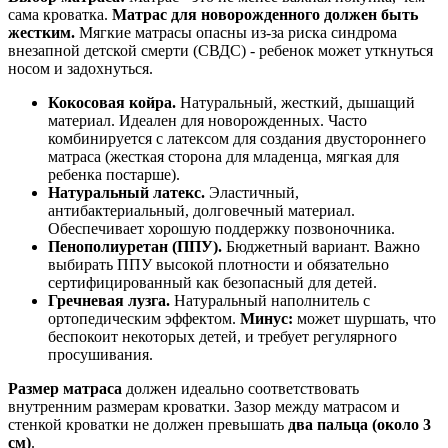
сама кроватка.
Матрас для новорожденного должен быть
жестким.
Мягкие матрасы опасны из-за риска синдрома
внезапной детской смерти (СВДС) - ребенок может уткнуться
носом и задохнуться.
Кокосовая койра.
Натуральный, жесткий, дышащий
материал. Идеален для новорожденных. Часто
комбинируется с латексом для создания двустороннего
матраса (жесткая сторона для младенца, мягкая для
ребенка постарше).
Натуральный латекс.
Эластичный,
антибактериальный, долговечный материал.
Обеспечивает хорошую поддержку позвоночника.
Пенополиуретан (ППУ).
Бюджетный вариант. Важно
выбирать ППУ высокой плотности и обязательно
сертифицированный как безопасный для детей.
Гречневая лузга.
Натуральный наполнитель с
ортопедическим эффектом.
Минус:
может шуршать, что
беспокоит некоторых детей, и требует регулярного
просушивания.
Размер матраса
должен идеально соответствовать
внутренним размерам кроватки. Зазор между матрасом и
стенкой кроватки не должен превышать
два пальца (около 3
см)
.