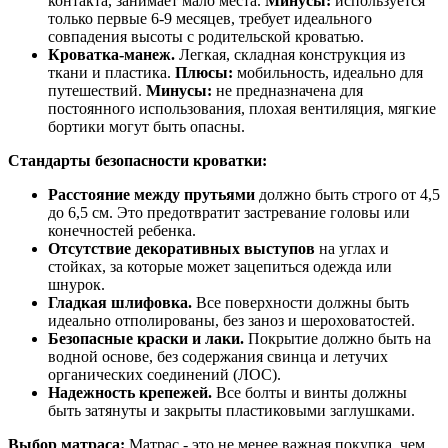
контакта, занимает мало места.
Минусы:
используется
только первые 6-9 месяцев, требует идеального
совпадения высоты с родительской кроватью.
Кроватка-манеж.
Легкая, складная конструкция из
ткани и пластика.
Плюсы:
мобильность, идеально для
путешествий.
Минусы:
не предназначена для
постоянного использования, плохая вентиляция, мягкие
бортики могут быть опасны.
Стандарты безопасности кроватки:
Расстояние между прутьями
должно быть строго от 4,5
до 6,5 см. Это предотвратит застревание головы или
конечностей ребенка.
Отсутствие декоративных выступов
на углах и
стойках, за которые может зацепиться одежда или
шнурок.
Гладкая шлифовка.
Все поверхности должны быть
идеально отполированы, без заноз и шероховатостей.
Безопасные краски и лаки.
Покрытие должно быть на
водной основе, без содержания свинца и летучих
органических соединений (ЛОС).
Надежность крепежей.
Все болты и винты должны
быть затянуты и закрыты пластиковыми заглушками.
Выбор матраса:
Матрас - это не менее важная покупка, чем