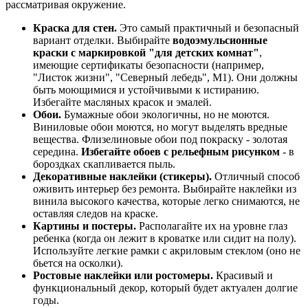
рассматривая окружение.
Краска для стен.
Это самый практичный и безопасный
вариант отделки. Выбирайте
водоэмульсионные
краски с маркировкой "для детских комнат"
,
имеющие сертификаты безопасности (например,
"Листок жизни", "Северный лебедь", M1). Они должны
быть моющимися и устойчивыми к истиранию.
Избегайте масляных красок и эмалей.
Обои.
Бумажные обои экологичны, но не моются.
Виниловые обои моются, но могут выделять вредные
вещества. Флизелиновые обои под покраску - золотая
середина.
Избегайте обоев с рельефным рисунком
- в
бороздках скапливается пыль.
Декоративные наклейки (стикеры).
Отличный способ
оживить интерьер без ремонта. Выбирайте наклейки из
винила высокого качества, которые легко снимаются, не
оставляя следов на краске.
Картины и постеры.
Располагайте их на уровне глаз
ребенка (когда он лежит в кроватке или сидит на полу).
Используйте легкие рамки с акриловым стеклом (оно не
бьется на осколки).
Ростовые наклейки или ростомеры.
Красивый и
функциональный декор, который будет актуален долгие
годы.