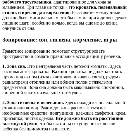
рабочего треугольника
, адаптированное для ухода за
младенцем. Три главные точки - это
кроватка, пеленальный
столик и кресло для кормления
. Расстояние между ними
должно быть минимальным, чтобы вам не приходилось делать
лишние шаги, особенно ночью, когда вы еще не до конца
очнулись от сна.
Зонирование: сон, гигиена, кормление, игры
Грамотное зонирование помогает структурировать
пространство и создать правильные ассоциации у ребенка.
1. Зона сна.
Это центральная часть детской комнаты. Здесь
располагается кроватка.
Важно:
кроватка не должна стоять
прямо под окном (из-за сквозняков и яркого света), рядом с
радиаторами отопления или вблизи полок с тяжелыми
предметами. Зона сна должна быть максимально спокойной,
лишенной ярких визуальных стимулов.
2. Зона гигиены и пеленания.
Здесь находится пеленальный
столик или комод. Рядом должны располагаться все
необходимые средства: подгузники, влажные салфетки, крем,
присыпка, чистая одежда.
Все должно быть на расстоянии
вытянутой руки
, чтобы вы ни на секунду не оставляли
ребенка без присмотра на высоте.