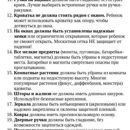
краев. Лучше выбирать встроенные ручки или ручки-
ракушки.
Кроватка не должна стоять рядом с окном.
Ребенок
может использовать кроватку как опору, чтобы
дотянуться до окна.
На окнах должны быть установлены надежные
замки
или ограничители открывания, которые ребенок
не сможет открыть. Москитная сетка НЕ защищает от
падения!
Все мелкие предметы
(монеты, пуговицы, батарейки-
таблетки, магниты) должны быть убраны в недоступные
места. Батарейки и магниты смертельно опасны при
проглатывании.
Комнатные растения
должны быть убраны из комнаты
или подняты на недоступную высоту. Многие
популярные растения (фикус, диффенбахия, монстера)
ядовиты.
Шторы и жалюзи
не должны иметь длинных шнуров.
Используйте безопасные крепления.
Зеркала
должны быть небьющимися (акриловыми) или
надежно закреплены и оклеены защитной пленкой.
Ковры
должны иметь противоскользящую основу.
Дверные ручки
должны быть гладкими, без
возможности зацепиться одеждой.