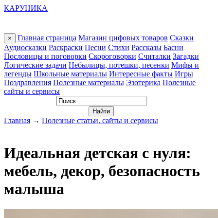
КАРУНИКА
Главная страница
Магазин цифовых товаров
Сказки
×
Аудиосказки
Раскраски
Песни
Стихи
Рассказы
Басни
Пословицы и поговорки
Скороговорки
Считалки
Загадки
Логические задачи
Небылицы, потешки, песенки
Мифы и
легенды
Школьные материалы
Интересные факты
Игры
Поздравления
Полезные материалы
Эзотерика
Полезные
сайты и сервисы
Главная
→
Полезные статьи, сайты и сервисы
Идеальная детская с нуля:
мебель, декор, безопасность
малыша