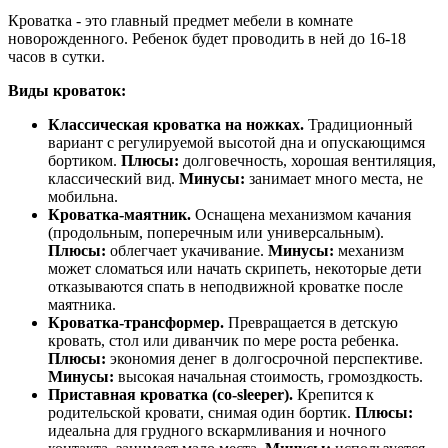
Кроватка - это главный предмет мебели в комнате
новорожденного. Ребенок будет проводить в ней до 16-18
часов в сутки.
Виды кроваток:
Классическая кроватка на ножках.
Традиционный
вариант с регулируемой высотой дна и опускающимся
бортиком.
Плюсы:
долговечность, хорошая вентиляция,
классический вид.
Минусы:
занимает много места, не
мобильна.
Кроватка-маятник.
Оснащена механизмом качания
(продольным, поперечным или универсальным).
Плюсы:
облегчает укачивание.
Минусы:
механизм
может сломаться или начать скрипеть, некоторые дети
отказываются спать в неподвижной кроватке после
маятника.
Кроватка-трансформер.
Превращается в детскую
кровать, стол или диванчик по мере роста ребенка.
Плюсы:
экономия денег в долгосрочной перспективе.
Минусы:
высокая начальная стоимость, громоздкость.
Приставная кроватка (co-sleeper).
Крепится к
родительской кровати, снимая один бортик.
Плюсы:
идеальна для грудного вскармливания и ночного