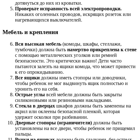
дотянуться до них из кроватки.
Проверьте исправность всей электропроводки.
Никаких оголенных проводов, искрящих розеток или
нагревающихся выключателей.
Мебель и крепления
Вся высокая мебель
(комоды, шкафы, стеллажи,
тумбочки) должна быть
намертво прикреплена к стене
с помощью металлических уголков или ремней
безопасности. Это критически важно! Дети часто
пытаются залезть на ящики комода, что может привести
к его опрокидыванию.
Все ящики
должны иметь стопоры или доводчики,
чтобы ребенок не мог выдвинуть ящик полностью и
уронить его на себя.
Острые углы
всей мебели должны быть закрыты
силиконовыми или резиновыми накладками.
Стекла в дверцах
шкафов должны быть заменены на
акрил или оклеены безопасной пленкой, которая
удержит осколки при разбивании.
Дверные стопоры (ограничители)
должны быть
установлены на все двери, чтобы ребенок не прищемил
пальцы.
Ручки на ящиках
должны быть гладкими, без острых