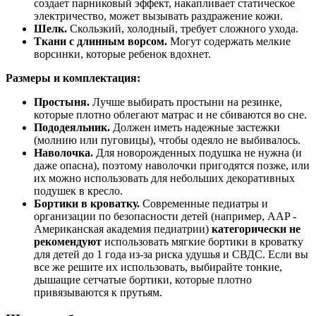
создает парниковый эффект, накапливает статическое
электричество, может вызывать раздражение кожи.
Шелк.
Скользкий, холодный, требует сложного ухода.
Ткани с длинным ворсом.
Могут содержать мелкие
ворсинки, которые ребенок вдохнет.
Размеры и комплектация:
Простыня.
Лучше выбирать простыни на резинке,
которые плотно облегают матрас и не сбиваются во сне.
Пододеяльник.
Должен иметь надежные застежки
(молнию или пуговицы), чтобы одеяло не выбивалось.
Наволочка.
Для новорожденных подушка не нужна (и
даже опасна), поэтому наволочки пригодятся позже, или
их можно использовать для небольших декоративных
подушек в кресло.
Бортики в кроватку.
Современные педиатры и
организации по безопасности детей (например, AAP -
Американская академия педиатрии)
категорически не
рекомендуют
использовать мягкие бортики в кроватку
для детей до 1 года из-за риска удушья и СВДС. Если вы
все же решите их использовать, выбирайте тонкие,
дышащие сетчатые бортики, которые плотно
привязываются к прутьям.