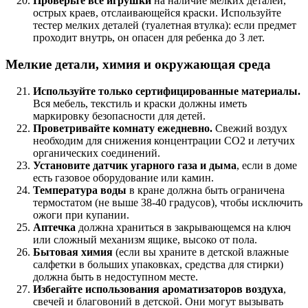
Проверьте все игрушки
на наличие мелких деталей,
острых краев, отслаивающейся краски. Используйте
тестер мелких деталей (туалетная втулка): если предмет
проходит внутрь, он опасен для ребенка до 3 лет.
Мелкие детали, химия и окружающая среда
Используйте только сертифицированные материалы.
Вся мебель, текстиль и краски должны иметь
маркировку безопасности для детей.
Проветривайте комнату ежедневно.
Свежий воздух
необходим для снижения концентрации CO2 и летучих
органических соединений.
Установите датчик угарного газа и дыма
, если в доме
есть газовое оборудование или камин.
Температура воды
в кране должна быть ограничена
термостатом (не выше 38-40 градусов), чтобы исключить
ожоги при купании.
Аптечка
должна храниться в закрывающемся на ключ
или сложный механизм ящике, высоко от пола.
Бытовая химия
(если вы храните в детской влажные
салфетки в больших упаковках, средства для стирки)
должна быть в недоступном месте.
Избегайте использования ароматизаторов воздуха
,
свечей и благовоний в детской. Они могут вызывать