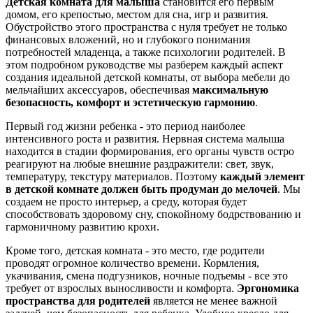
Детская комната для малыша
становится его первым
домом, его крепостью, местом для сна, игр и развития.
Обустройство этого пространства с нуля требует не только
финансовых вложений, но и глубокого понимания
потребностей младенца, а также психологии родителей. В
этом подробном руководстве мы разберем каждый аспект
создания идеальной детской комнаты, от выбора мебели до
мельчайших аксессуаров, обеспечивая
максимальную
безопасность, комфорт и эстетическую гармонию
.
Первый год жизни ребенка - это период наиболее
интенсивного роста и развития. Нервная система малыша
находится в стадии формирования, его органы чувств остро
реагируют на любые внешние раздражители: свет, звук,
температуру, текстуру материалов. Поэтому
каждый элемент
в детской комнате должен быть продуман до мелочей
. Мы
создаем не просто интерьер, а среду, которая будет
способствовать здоровому сну, спокойному бодрствованию и
гармоничному развитию крохи.
Кроме того, детская комната - это место, где родители
проводят огромное количество времени. Кормления,
укачивания, смена подгузников, ночные подъемы - все это
требует от взрослых выносливости и комфорта.
Эргономика
пространства для родителей
является не менее важной