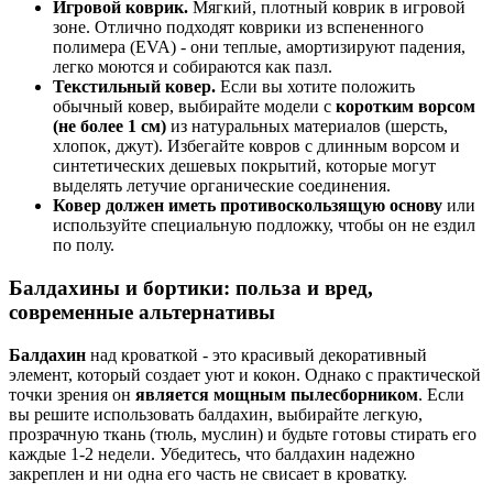
Игровой коврик.
Мягкий, плотный коврик в игровой
зоне. Отлично подходят коврики из вспененного
полимера (EVA) - они теплые, амортизируют падения,
легко моются и собираются как пазл.
Текстильный ковер.
Если вы хотите положить
обычный ковер, выбирайте модели с
коротким ворсом
(не более 1 см)
из натуральных материалов (шерсть,
хлопок, джут). Избегайте ковров с длинным ворсом и
синтетических дешевых покрытий, которые могут
выделять летучие органические соединения.
Ковер должен иметь противоскользящую основу
или
используйте специальную подложку, чтобы он не ездил
по полу.
Балдахины и бортики: польза и вред,
современные альтернативы
Балдахин
над кроваткой - это красивый декоративный
элемент, который создает уют и кокон. Однако с практической
точки зрения он
является мощным пылесборником
. Если
вы решите использовать балдахин, выбирайте легкую,
прозрачную ткань (тюль, муслин) и будьте готовы стирать его
каждые 1-2 недели. Убедитесь, что балдахин надежно
закреплен и ни одна его часть не свисает в кроватку.