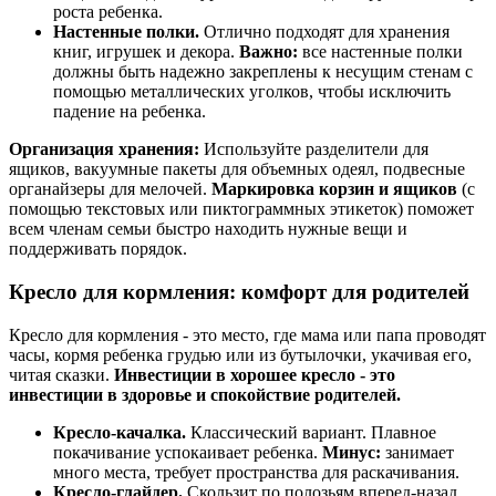
роста ребенка.
Настенные полки.
Отлично подходят для хранения
книг, игрушек и декора.
Важно:
все настенные полки
должны быть надежно закреплены к несущим стенам с
помощью металлических уголков, чтобы исключить
падение на ребенка.
Организация хранения:
Используйте разделители для
ящиков, вакуумные пакеты для объемных одеял, подвесные
органайзеры для мелочей.
Маркировка корзин и ящиков
(с
помощью текстовых или пиктограммных этикеток) поможет
всем членам семьи быстро находить нужные вещи и
поддерживать порядок.
Кресло для кормления: комфорт для родителей
Кресло для кормления - это место, где мама или папа проводят
часы, кормя ребенка грудью или из бутылочки, укачивая его,
читая сказки.
Инвестиции в хорошее кресло - это
инвестиции в здоровье и спокойствие родителей.
Кресло-качалка.
Классический вариант. Плавное
покачивание успокаивает ребенка.
Минус:
занимает
много места, требует пространства для раскачивания.
Кресло-глайдер.
Скользит по полозьям вперед-назад,