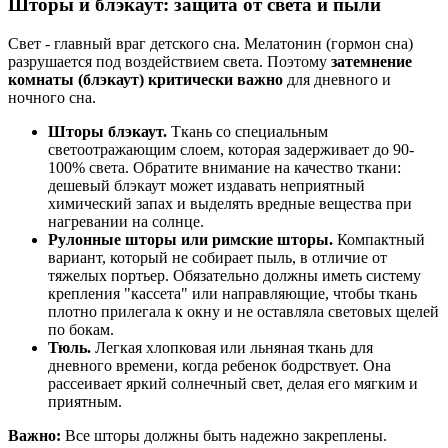
Шторы и блэкаут: защита от света и пыли
Свет - главный враг детского сна. Мелатонин (гормон сна)
разрушается под воздействием света. Поэтому
затемнение
комнаты (блэкаут) критически важно
для дневного и
ночного сна.
Шторы блэкаут.
Ткань со специальным
светоотражающим слоем, которая задерживает до 90-
100% света. Обратите внимание на качество ткани:
дешевый блэкаут может издавать неприятный
химический запах и выделять вредные вещества при
нагревании на солнце.
Рулонные шторы или римские шторы.
Компактный
вариант, который не собирает пыль, в отличие от
тяжелых портьер. Обязательно должны иметь систему
крепления "кассета" или направляющие, чтобы ткань
плотно прилегала к окну и не оставляла световых щелей
по бокам.
Тюль.
Легкая хлопковая или льняная ткань для
дневного времени, когда ребенок бодрствует. Она
рассеивает яркий солнечный свет, делая его мягким и
приятным.
Важно:
Все шторы должны быть надежно закреплены.