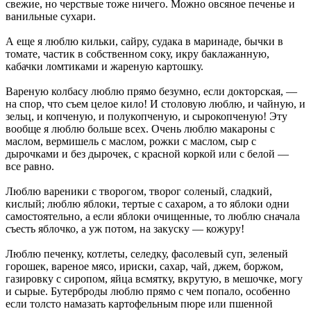
свежие, но черствые тоже ничего. Можно овсяное печенье и
ванильные сухари.
А еще я люблю кильки, сайру, судака в маринаде, бычки в
томате, частик в собственном соку, икру баклажанную,
кабачки ломтиками и жареную картошку.
Вареную колбасу люблю прямо безумно, если докторская, —
на спор, что съем целое кило! И столовую люблю, и чайную, и
зельц, и копченую, и полукопченую, и сырокопченую! Эту
вообще я люблю больше всех. Очень люблю макароны с
маслом, вермишель с маслом, рожки с маслом, сыр с
дырочками и без дырочек, с красной коркой или с белой —
все равно.
Люблю вареники с творогом, творог соленый, сладкий,
кислый; люблю яблоки, тертые с сахаром, а то яблоки одни
самостоятельно, а если яблоки очищенные, то люблю сначала
съесть яблочко, а уж потом, на закуску — кожуру!
Люблю печенку, котлеты, селедку, фасолевый суп, зеленый
горошек, вареное мясо, ириски, сахар, чай, джем, боржом,
газировку с сиропом, яйца всмятку, вкрутую, в мешочке, могу
и сырые. Бутерброды люблю прямо с чем попало, особенно
если толсто намазать картофельным пюре или пшенной