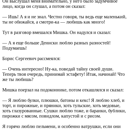
Он выслушал меня внимательно, у него было задумчивое
лицо, когда он слушал, а потом он сказал:
— Ишь! А я и не знал. Честно говоря, ты ведь еще маленький,
ты не обижайся, а смотри-ка — любишь как много!
Тут в разговор вмешался Мишка. Он надулся и сказал:
— А я еще больше Дениски люблю разных разностей!
Подумаешь!
Борис Сергеевич рассмеялся:
— Очень интересно! Ну-ка, поведай тайну своей души.
Теперь твоя очередь, принимай эстафету! Итак, начинай! Что
же ты любишь?
Мишка поерзал на подоконнике, потом откашлялся и сказал:
— Я люблю булки, плюшки, батоны и кекс! Я люблю хлеб, и
торт, и пирожные, и пряники, хоть тульские, хоть медовые,
хоть глазурованные. Сушки люблю тоже, и баранки, бублики,
пирожки с мясом, повидлом, капустой и с рисом.
Я горячо люблю пельмени, и особенно ватрушки, если они