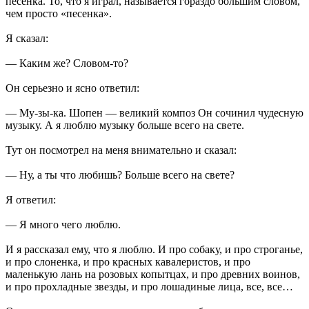
песенка. То, что я играл, называется гораздо большим словом,
чем просто «песенка».
Я сказал:
— Каким же? Словом-то?
Он серьезно и ясно ответил:
— Му-зы-ка. Шопен — великий композ Он сочинил чудесную
музыку. А я люблю музыку больше всего на свете.
Тут он посмотрел на меня внимательно и сказал:
— Ну, а ты что любишь? Больше всего на свете?
Я ответил:
— Я много чего люблю.
И я рассказал ему, что я люблю. И про собаку, и про строганье,
и про слоненка, и про красных кавалеристов, и про
маленькую лань на розовых копытцах, и про древних воинов,
и про прохладные звезды, и про лошадиные лица, все, все…