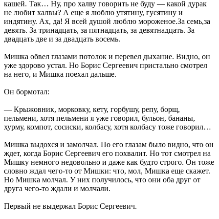
кашей. Так… Ну, про халву говорить не буду — какой дурак
не любит халвы? А еще я люблю утятину, гусятину и
индятину. Ах, да! Я всей душой люблю мороженое.За семь,за
девять. За тринадцать, за пятнадцать, за девятнадцать. За
двадцать две и за двадцать восемь.
Мишка обвел глазами потолок и перевел дыхание. Видно, он
уже здорово устал. Но Борис Сергеевич пристально смотрел
на него, и Мишка поехал дальше.
Он бормотал:
— Крыжовник, морковку, кету, горбушу, репу, борщ,
пельмени, хотя пельмени я уже говорил, бульон, бананы,
хурму, компот, сосиски, колбасу, хотя колбасу тоже говорил…
Мишка выдохся и замолчал. По его глазам было видно, что он
ждет, когда Борис Сергеевич его похвалит. Но тот смотрел на
Мишку немного недовольно и даже как будто строго. Он тоже
словно ждал чего-то от Мишки: что, мол, Мишка еще скажет.
Но Мишка молчал. У них получилось, что они оба друг от
друга чего-то ждали и молчали.
Первый не выдержал Борис Сергеевич.