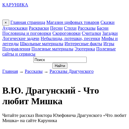
КАРУНИКА
Главная страница
Магазин цифовых товаров
Сказки
×
Аудиосказки
Раскраски
Песни
Стихи
Рассказы
Басни
Пословицы и поговорки
Скороговорки
Считалки
Загадки
Логические задачи
Небылицы, потешки, песенки
Мифы и
легенды
Школьные материалы
Интересные факты
Игры
Поздравления
Полезные материалы
Эзотерика
Полезные
сайты и сервисы
Главная
→
Рассказы
→
Рассказы Драгунского
В.Ю. Драгунский - Что
любит Мишка
Читайте рассказ Виктора Юзефовича Драгунского «Что любит
Мишка» на сайте Каруника