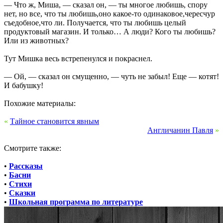
— Что ж, Миша, — сказал он, — ты многое любишь, спору
нет, но все, что ты любишь,оно какое-то одинаковое,чересчур
съедобное,что ли. Получается, что ты любишь целый
продуктовый магазин. И только… А люди? Кого ты любишь?
Или из животных?
Тут Мишка весь встрепенулся и покраснел.
— Ой, — сказал он смущенно, — чуть не забыл! Еще — котят!
И бабушку!
Похожие материалы:
«
Тайное становится явным
Англичанин Павля
»
Смотрите также:
•
Рассказы
•
Басни
•
Стихи
•
Сказки
•
Школьная программа по литературе