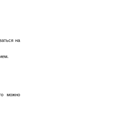
ваться на
ием.
го можно