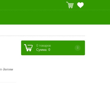
0 товаров
Сумма: 0
ет детям