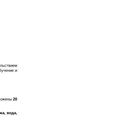
ольствием
бучение и
оложены
20
жа, вода,