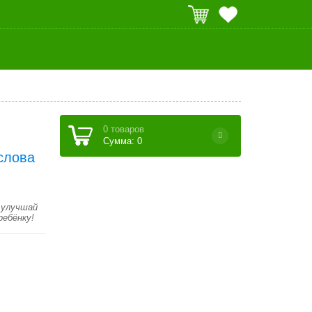
0 товаров
Сумма: 0
слова
 улучшай
ребёнку!