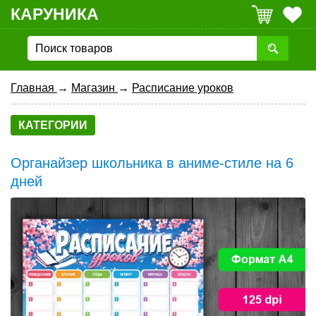
КАРУНИКА
Главная
→
Магазин
→
Расписание уроков
КАТЕГОРИИ
Органайзер школьника в аниме-стиле на 6
дней