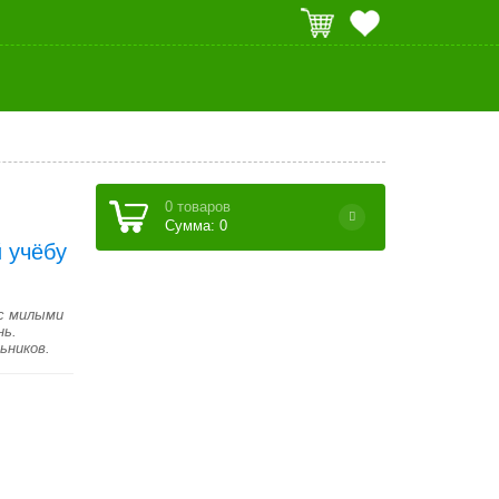
0 товаров
Сумма: 0
 учёбу
 с милыми
нь.
ьников.