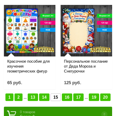
Красочное пособие для
Персональное послание
изучения
от Деда Мороза и
геометрических фигур
Снегурочки
65 руб.
125 руб.
1
2
...
13
14
15
16
17
...
19
20
0 товаров