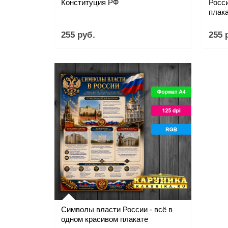
Конституция РФ
Росси
плак
255 руб.
255 
Символы власти России - всё в
одном красивом плакате