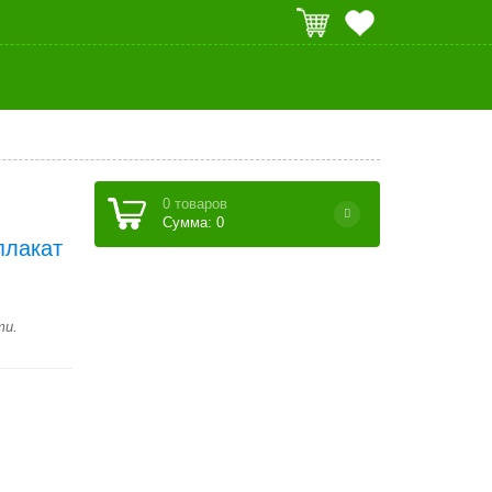
0 товаров
Сумма: 0
плакат
ти.