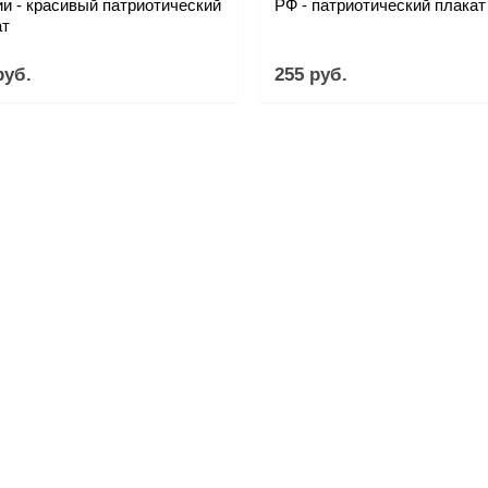
и - красивый патриотический
РФ - патриотический плакат
ат
руб.
255 руб.