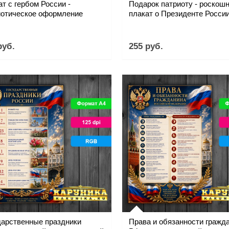
т с гербом России -
Подарок патриоту - роскош
иотическое оформление
плакат о Президенте Росси
руб.
255 руб.
дарственные праздники
Права и обязанности гражд