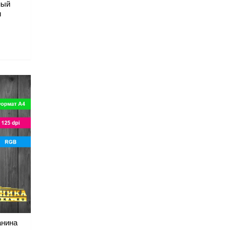
ный
и
анина